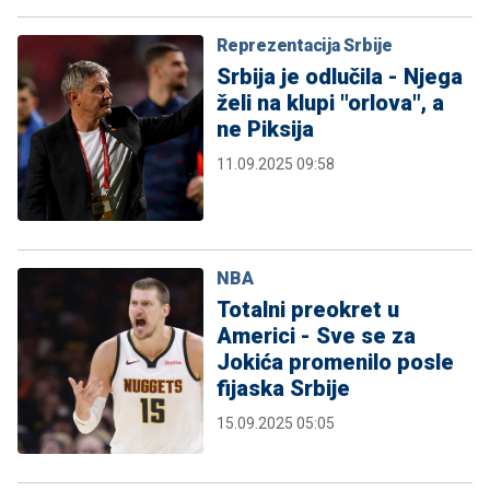
Reprezentacija Srbije
Srbija je odlučila - Njega
želi na klupi "orlova", a
ne Piksija
11.09.2025 09:58
NBA
Totalni preokret u
Americi - Sve se za
Jokića promenilo posle
fijaska Srbije
15.09.2025 05:05