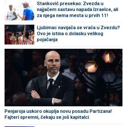
Stanković presekao: Zvezda u
najjačem sastavu napada Izraelce, ali
za njega nema mesta u prvih 11!
Ljubimac navijača se vraća u Zvezdu?
Ovo je istina o dolasku velikog
pojačanja
Penjaroja uskoro okuplja novu posadu Partizana!
Fajteri spremni, čekaju se još kapitalci