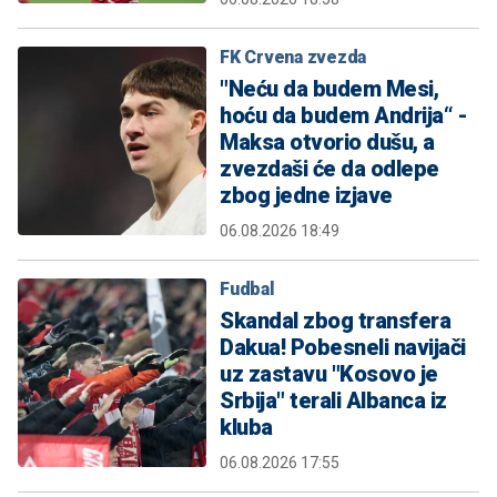
FK Crvena zvezda
"Neću da budem Mesi,
hoću da budem Andrija“ -
Maksa otvorio dušu, a
zvezdaši će da odlepe
zbog jedne izjave
06.08.2026 18:49
Fudbal
Skandal zbog transfera
Dakua! Pobesneli navijači
uz zastavu "Kosovo je
Srbija" terali Albanca iz
kluba
06.08.2026 17:55