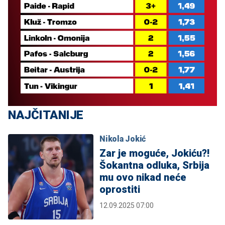
NAJČITANIJE
Nikola Jokić
Zar je moguće, Jokiću?!
Šokantna odluka, Srbija
mu ovo nikad neće
oprostiti
12.09.2025 07:00