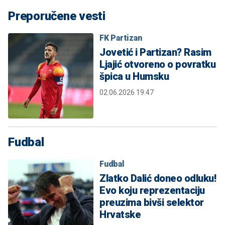
Preporučene vesti
FK Partizan
Jovetić i Partizan? Rasim
Ljajić otvoreno o povratku
špica u Humsku
02.06.2026 19:47
Fudbal
Fudbal
Zlatko Dalić doneo odluku!
Evo koju reprezentaciju
preuzima bivši selektor
Hrvatske