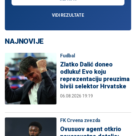
VIDI REZULTATE
NAJNOVIJE
Fudbal
Zlatko Dalić doneo
odluku! Evo koju
reprezentaciju preuzima
bivši selektor Hrvatske
06.08.2026 19:19
FK Crvena zvezda
Ovusuov agent otkrio