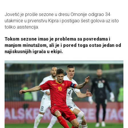
Jovetić je prošle sezone u dresu Omonije odigrao 34
utakmice u prvenstvu Kipra i postigao šest golova uz isto
toliko asistencija.
Tokom sezone imao je problema sa povredama i
manjom minutažom, ali je i pored toga ostao jedan od
najiskusnijih igrača u ekipi.