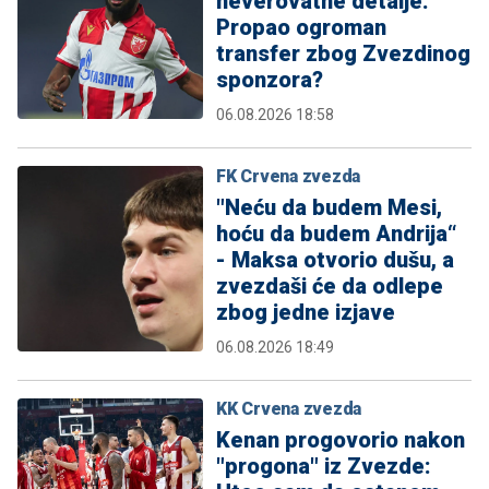
neverovatne detalje:
Propao ogroman
transfer zbog Zvezdinog
sponzora?
06.08.2026 18:58
FK Crvena zvezda
"Neću da budem Mesi,
hoću da budem Andrija“
- Maksa otvorio dušu, a
zvezdaši će da odlepe
zbog jedne izjave
06.08.2026 18:49
KK Crvena zvezda
Kenan progovorio nakon
"progona" iz Zvezde: