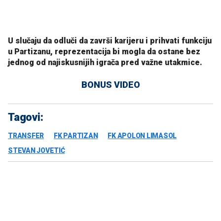
U slučaju da odluči da završi karijeru i prihvati funkciju
u Partizanu, reprezentacija bi mogla da ostane bez
jednog od najiskusnijih igrača pred važne utakmice.
BONUS VIDEO
Tagovi:
TRANSFER
FK PARTIZAN
FK APOLON LIMASOL
STEVAN JOVETIĆ