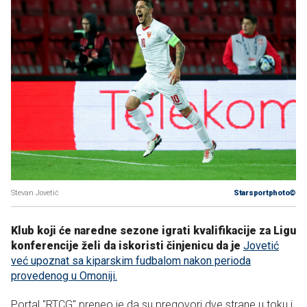
Stevan Jovetić
Starsportphoto©
Klub koji će naredne sezone igrati kvalifikacije za Ligu
konferencije želi da iskoristi činjenicu da je
Jovetić
već upoznat sa kiparskim fudbalom nakon perioda
provedenog u Omoniji.
Portal "RTCG" preneo je da su pregovori dve strane u toku i