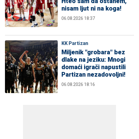
Hteo sam da ostanem,
nisam ljut ni na koga!
06.08.2026 18:37
KK Partizan
Miljenik "grobara" bez
dlake na jeziku: Mnogi
domaći igrači napustili
Partizan nezadovoljni!
06.08.2026 18:16