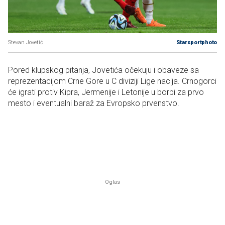
Stevan Jovetić
Starsportphoto
Pored klupskog pitanja, Jovetića očekuju i obaveze sa
reprezentacijom Crne Gore u C diviziji Lige nacija. Crnogorci
će igrati protiv Kipra, Jermenije i Letonije u borbi za prvo
mesto i eventualni baraž za Evropsko prvenstvo.