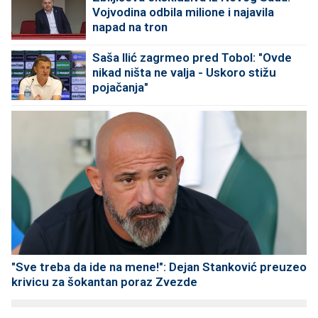
Vojvodina odbila milione i najavila
napad na tron
Saša Ilić zagrmeo pred Tobol: "Ovde
nikad ništa ne valja - Uskoro stižu
pojačanja"
"Sve treba da ide na mene!": Dejan Stanković preuzeo
krivicu za šokantan poraz Zvezde