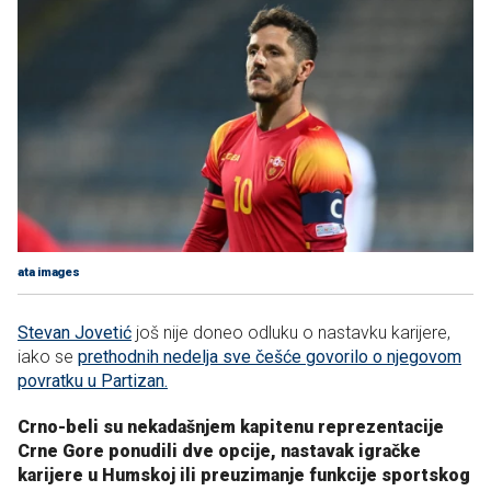
ata images
Stevan Jovetić
još nije doneo odluku o nastavku karijere,
iako se
prethodnih nedelja sve češće govorilo o njegovom
povratku u Partizan.
Crno-beli su nekadašnjem kapitenu reprezentacije
Crne Gore ponudili dve opcije, nastavak igračke
karijere u Humskoj ili preuzimanje funkcije sportskog