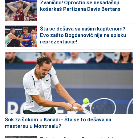
Zvanično! Oprostio se nekadašnji
košarkaš Partizana Davis Bertans
Šta se dešava sa našim kapitenom?
Evo zašto Bogdanović nije na spisku
reprezentacije!
Šok za šokom u Kanadi - Šta se to dešava na
mastersu u Montrealu?