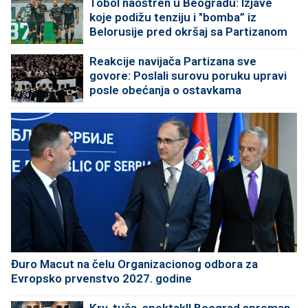
Tobol naoštren u Beogradu: Izjave
koje podižu tenziju i "bomba” iz
Belorusije pred okršaj sa Partizanom
Reakcije navijača Partizana sve
govore: Poslali surovu poruku upravi
posle obećanja o ostavkama
Đuro Macut na čelu Organizacionog odbora za
Evropsko prvenstvo 2027. godine