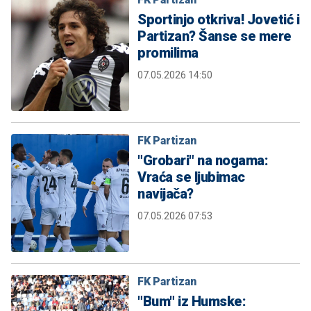
Sportinjo otkriva! Jovetić i
Partizan? Šanse se mere
promilima
07.05.2026 14:50
FK Partizan
"Grobari" na nogama:
Vraća se ljubimac
navijača?
07.05.2026 07:53
FK Partizan
"Bum" iz Humske: