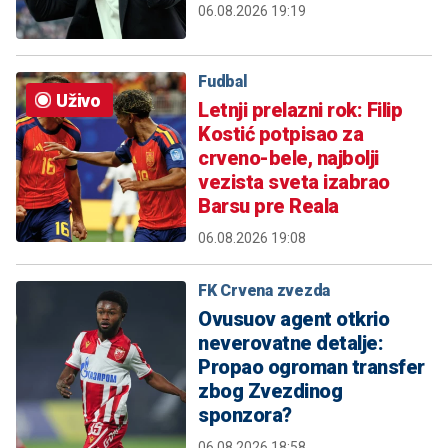
06.08.2026 19:19
Fudbal
Uživo
Letnji prelazni rok: Filip
Kostić potpisao za
crveno-bele, najbolji
vezista sveta izabrao
Barsu pre Reala
06.08.2026 19:08
FK Crvena zvezda
Ovusuov agent otkrio
neverovatne detalje:
Propao ogroman transfer
zbog Zvezdinog
sponzora?
06.08.2026 18:58