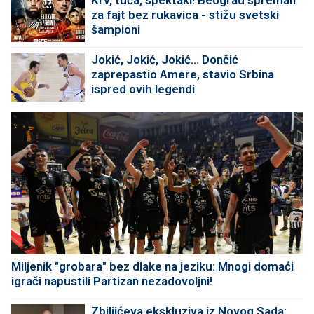
Krv, tuča, spektakl! Beograd spreman
za fajt bez rukavica - stižu svetski
šampioni
Jokić, Jokić, Jokić... Dončić
zaprepastio Amere, stavio Srbina
ispred ovih legendi
Miljenik "grobara" bez dlake na jeziku: Mnogi domaći
igrači napustili Partizan nezadovoljni!
Zbiljićeva ekskluziva iz Novog Sada: