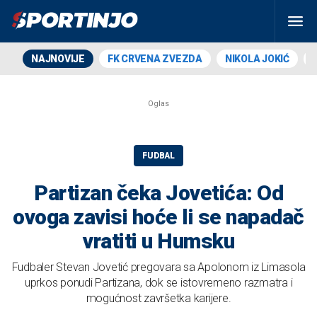
NAJNOVIJE
FK CRVENA ZVEZDA
NIKOLA JOKIĆ
FUDBAL
Partizan čeka Jovetića: Od
ovoga zavisi hoće li se napadač
vratiti u Humsku
Fudbaler Stevan Jovetić pregovara sa Apolonom iz Limasola
uprkos ponudi Partizana, dok se istovremeno razmatra i
mogućnost završetka karijere.