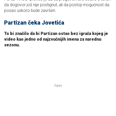
da dogovor još nije postignut, ali da postoji mogućnost da
posao uskoro bude završen.
Partizan čeka Jovetića
To bi značilo da bi Partizan ostao bez igrača kojeg je
video kao jedno od najzvučnijih imena za narednu
sezonu.