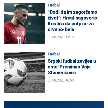
Fudbal
"Dođi da im zagorčamo
život": Hrvat nagovorio
Kostića da potpiše za
crveno-bele
06.08.2026 17:12
Fudbal
Srpski fudbal zavijen u
crno! Preminuo Voja
Stamenković
06.08.2026 16:53