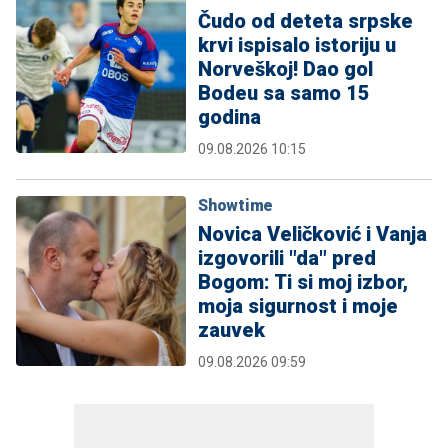
Čudo od deteta srpske
krvi ispisalo istoriju u
Norveškoj! Dao gol
Bodeu sa samo 15
godina
09.08.2026 10:15
Showtime
Novica Veličković i Vanja
izgovorili "da" pred
Bogom: Ti si moj izbor,
moja sigurnost i moje
zauvek
09.08.2026 09:59