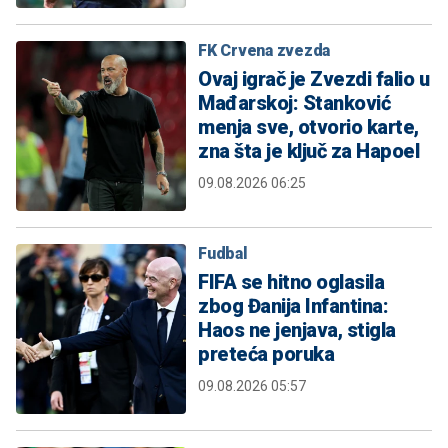
FK Crvena zvezda
Ovaj igrač je Zvezdi falio u
Mađarskoj: Stanković
menja sve, otvorio karte,
zna šta je ključ za Hapoel
09.08.2026 06:25
Fudbal
FIFA se hitno oglasila
zbog Đanija Infantina:
Haos ne jenjava, stigla
preteća poruka
09.08.2026 05:57