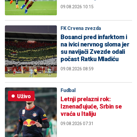
09.08.2026 10:15
FK Crvena zvezda
Bosanci pred infarktom i
na ivici nervnog sloma jer
su navijači Zvezde odali
počast Ratku Mladiću
09.08.2026 08:59
Fudbal
Uživo
Letnji prelazni rok:
Iznenađujuće, Srbin se
vraća u Italiju
09.08.2026 07:31