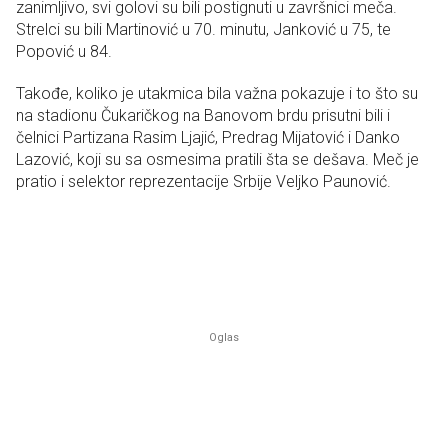
zanimljivo, svi golovi su bili postignuti u završnici meča.
Strelci su bili Martinović u 70. minutu, Janković u 75, te
Popović u 84.
Takođe, koliko je utakmica bila važna pokazuje i to što su
na stadionu Čukaričkog na Banovom brdu prisutni bili i
čelnici Partizana Rasim Ljajić, Predrag Mijatović i Danko
Lazović, koji su sa osmesima pratili šta se dešava. Meč je
pratio i selektor reprezentacije Srbije Veljko Paunović.