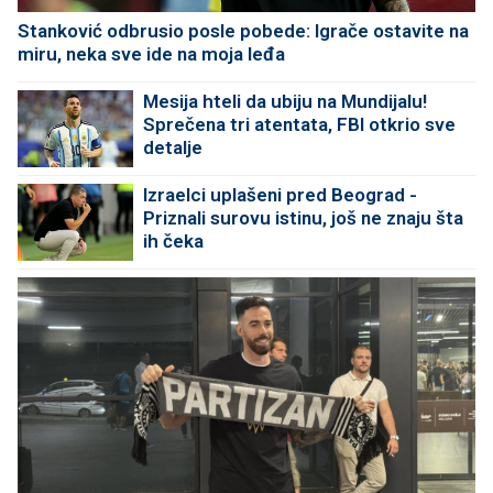
Stanković odbrusio posle pobede: Igrače ostavite na
miru, neka sve ide na moja leđa
Mesija hteli da ubiju na Mundijalu!
Sprečena tri atentata, FBI otkrio sve
detalje
Izraelci uplašeni pred Beograd -
Priznali surovu istinu, još ne znaju šta
ih čeka