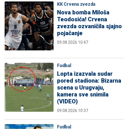
KK Crvena zvezda
Nova bomba Miloša
Teodosića! Crvena
zvezda ozvaničila sjajno
pojačanje
09.08.2026 10:47
Fudbal
Lopta izazvala sudar
pored stadiona: Bizarna
scena u Urugvaju,
kamera sve snimila
(VIDEO)
09.08.2026 10:37
Fudbal