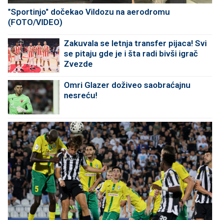
"Sportinjo" dočekao Vildozu na aerodromu
(FOTO/VIDEO)
Zakuvala se letnja transfer pijaca! Svi
se pitaju gde je i šta radi bivši igrač
Zvezde
Omri Glazer doživeo saobraćajnu
nesreću!