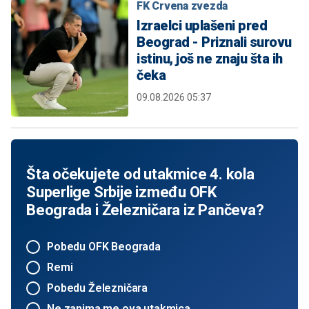
FK Crvena zvezda
Izraelci uplašeni pred
Beograd - Priznali surovu
istinu, još ne znaju šta ih
čeka
09.08.2026 05:37
Šta očekujete od utakmice 4. kola
Superlige Srbije između OFK
Beograda i Železničara iz Pančeva?
Pobedu OFK Beograda
Remi
Pobedu Železničara
Ne zanima me ova utakmica