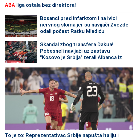
ABA
liga ostala bez direktora!
Bosanci pred infarktom i na ivici
nervnog sloma jer su navijači Zvezde
odali počast Ratku Mladiću
Skandal zbog transfera Dakua!
Pobesneli navijači uz zastavu
"Kosovo je Srbija" terali Albanca iz
kluba
To je to: Reprezentativac Srbije napušta Italiju i