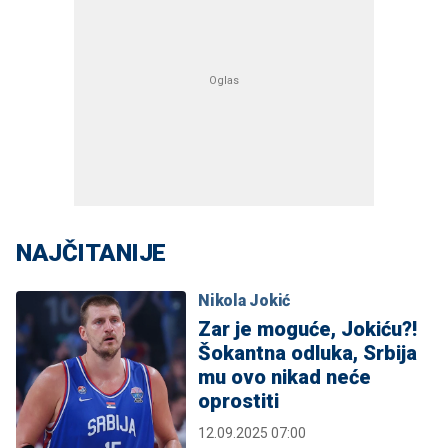
NAJČITANIJE
Nikola Jokić
Zar je moguće, Jokiću?!
Šokantna odluka, Srbija
mu ovo nikad neće
oprostiti
12.09.2025 07:00