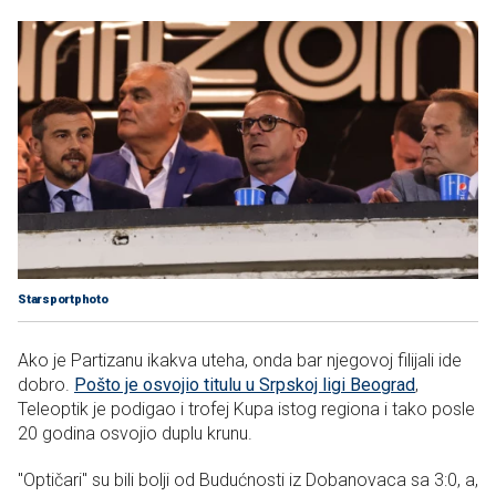
Starsportphoto
Ako je Partizanu ikakva uteha, onda bar njegovoj filijali ide
dobro.
Pošto je osvojio titulu u Srpskoj ligi Beograd
,
Teleoptik je podigao i trofej Kupa istog regiona i tako posle
20 godina osvojio duplu krunu.
"Optičari" su bili bolji od Budućnosti iz Dobanovaca sa 3:0, a,