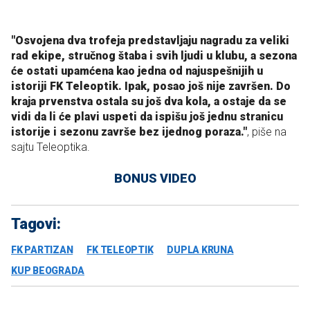
"Osvojena dva trofeja predstavljaju nagradu za veliki
rad ekipe, stručnog štaba i svih ljudi u klubu, a sezona
će ostati upamćena kao jedna od najuspešnijih u
istoriji FK Teleoptik. Ipak, posao još nije završen. Do
kraja prvenstva ostala su još dva kola, a ostaje da se
vidi da li će plavi uspeti da ispišu još jednu stranicu
istorije i sezonu završe bez ijednog poraza."
, piše na
sajtu Teleoptika.
BONUS VIDEO
Tagovi:
FK PARTIZAN
FK TELEOPTIK
DUPLA KRUNA
KUP BEOGRADA