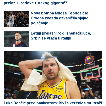
prelazi u redove turskog giganta!?
Nova bomba Miloša Teodosića!
Crvena zvezda ozvaničila sjajno
pojačanje
Letnji prelazni rok: Iznenađujuće,
Srbin se vraća u Italiju
Luka Dončić pred bankrotom: Bivša verenica mu traži