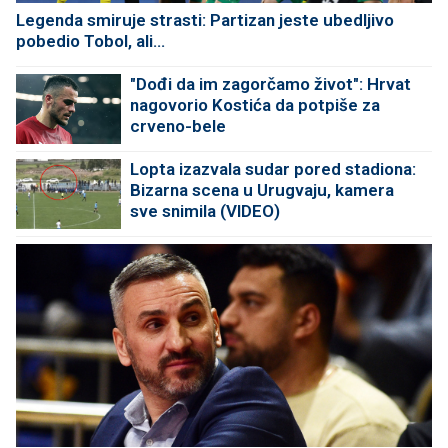
Legenda smiruje strasti: Partizan jeste ubedljivo
pobedio Tobol, ali...
"Dođi da im zagorčamo život": Hrvat
nagovorio Kostića da potpiše za
crveno-bele
Lopta izazvala sudar pored stadiona:
Bizarna scena u Urugvaju, kamera
sve snimila (VIDEO)