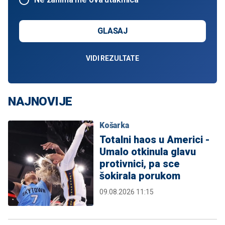
GLASAJ
VIDI REZULTATE
NAJNOVIJE
Košarka
Totalni haos u Americi -
Umalo otkinula glavu
protivnici, pa sce
šokirala porukom
09.08.2026 11:15