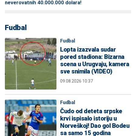
neverovatnih 40.000.000 dolara!
Fudbal
Fudbal
Lopta izazvala sudar
pored stadiona: Bizarna
scena u Urugvaju, kamera
sve snimila (VIDEO)
09.08.2026 10:37
Fudbal
Čudo od deteta srpske
krvi ispisalo istoriju u
Norveškoj! Dao gol Bodeu
sa samo 15 godina