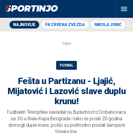
NAJNOVIJE
FK CRVENA ZVEZDA
NIKOLA JOKIĆ
FUDBAL
Fešta u Partizanu - Ljajić,
Mijatović i Lazović slave duplu
krunu!
Fudbaleri Teleoptika savladali su Budućnost iz Dobanovaca
sa 3:0 u finalu Kupa Beograda i tako se posle 20 godina
domogli duple krune, pošto su prethodno postali šampioni
Srpske lige.