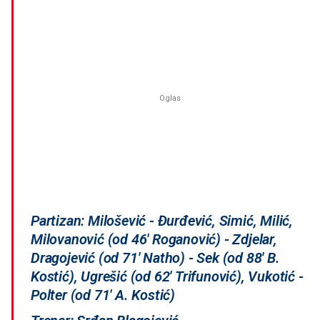
Partizan: Milošević - Đurđević, Simić, Milić,
Milovanović (od 46' Roganović) - Zdjelar,
Dragojević (od 71' Natho) - Sek (od 88' B.
Kostić), Ugrešić (od 62' Trifunović), Vukotić -
Polter (od 71' A. Kostić)