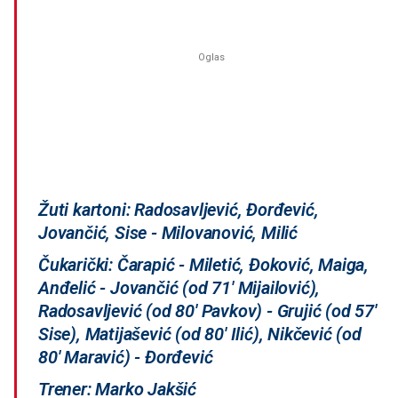
Žuti kartoni: Radosavljević, Đorđević,
Jovančić, Sise - Milovanović, Milić
Čukarički: Čarapić - Miletić, Đoković, Maiga,
Anđelić - Jovančić (od 71' Mijailović),
Radosavljević (od 80' Pavkov) - Grujić (od 57'
Sise), Matijašević (od 80' Ilić), Nikčević (od
80' Maravić) - Đorđević
Trener: Marko Jakšić