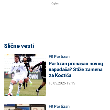
Slične vesti
FK Partizan
Partizan pronašao novog
napadača? Stiže zamena
za Kostića
16.05.2026 19:15
FK Partizan