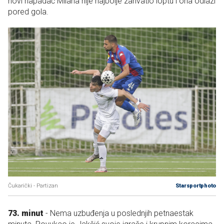
novi napadač Milana nije najbolje zahvatio loptu i ona odlazi
pored gola.
Čukarički - Partizan
Starsportphoto
73. minut
- Nema uzbuđenja u poslednjih petnaestak