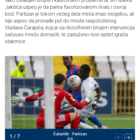
Iako oslabljen brojnim kadrovskim problemima, tim Marka
Jakšića uspeo je da parira favorizovanom rivalu i osvoji
bod. Partizan je tokom većeg dela meča imao inicijativu, ali
nije uspeo da pronađe put do mreže raspoloženog
Vladana Čarapića, koji je sa dvocifrenim brojem intervencija
sačuvao mrežu domaćih, te zasluženo nosi epitet igrača
utakmice.
Čukarički - Partizan
1
/
7
0:0