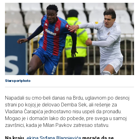
Starsportphoto
Napadali su crno-beli danas na Brdu, uglavnom po desnoj
strani po kojoj je delovao Demba Sek, ali rešenje za
Vladana Čarapića jednostavno nisu uspeli da pronađu.
Mogao je i domaćin lako do pobede, pre svega u samoj
završnici, kada je Milan Pavkov zatresao stativu.
Na kraju,
ekipa Srđana Blagojevića
moraće da se