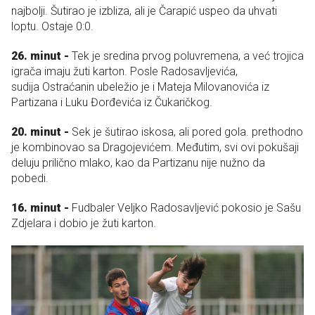
najbolji. Šutirao je izbliza, ali je Čarapić uspeo da uhvati
loptu. Ostaje 0:0.
26. minut -
Tek je sredina prvog poluvremena, a već trojica
igrača imaju žuti karton. Posle Radosavljevića,
sudija Ostraćanin ubeležio je i Mateja Milovanovića iz
Partizana i Luku Đorđevića iz Čukaričkog.
20. minut -
Sek je šutirao iskosa, ali pored gola. prethodno
je kombinovao sa Dragojevićem. Međutim, svi ovi pokušaji
deluju prilično mlako, kao da Partizanu nije nužno da
pobedi.
16. minut -
Fudbaler Veljko Radosavljević pokosio je Sašu
Zdjelara i dobio je žuti karton.