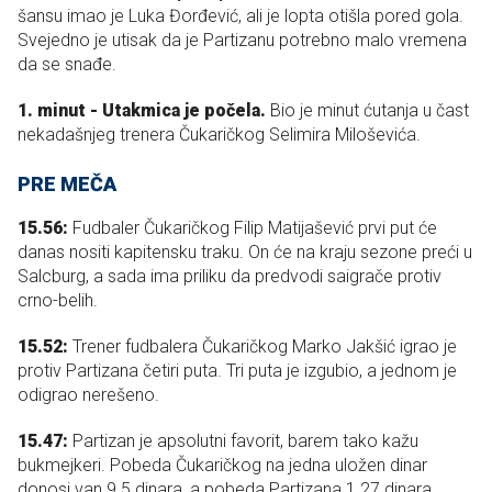
šansu imao je Luka Đorđević, ali je lopta otišla pored gola.
Svejedno je utisak da je Partizanu potrebno malo vremena
da se snađe.
1. minut - Utakmica je počela.
Bio je minut ćutanja u čast
nekadašnjeg trenera Čukaričkog Selimira Miloševića.
PRE MEČA
15.56:
Fudbaler Čukaričkog Filip Matijašević prvi put će
danas nositi kapitensku traku. On će na kraju sezone preći u
Salcburg, a sada ima priliku da predvodi saigrače protiv
crno-belih.
15.52:
Trener fudbalera Čukaričkog Marko Jakšić igrao je
protiv Partizana četiri puta. Tri puta je izgubio, a jednom je
odigrao nerešeno.
15.47:
Partizan je apsolutni favorit, barem tako kažu
bukmejkeri. Pobeda Čukaričkog na jedna uložen dinar
donosi van 9.5 dinara, a pobeda Partizana 1.27 dinara.