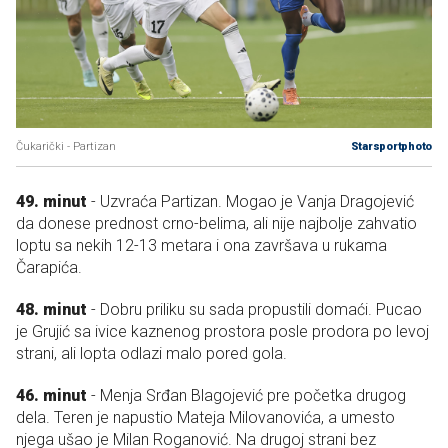
Čukarički - Partizan
Starsportphoto
49. minut
- Uzvraća Partizan. Mogao je Vanja Dragojević
da donese prednost crno-belima, ali nije najbolje zahvatio
loptu sa nekih 12-13 metara i ona završava u rukama
Čarapića.
48. minut
- Dobru priliku su sada propustili domaći. Pucao
je Grujić sa ivice kaznenog prostora posle prodora po levoj
strani, ali lopta odlazi malo pored gola.
46. minut
- Menja Srđan Blagojević pre početka drugog
dela. Teren je napustio Mateja Milovanovića, a umesto
njega ušao je Milan Roganović. Na drugoj strani bez