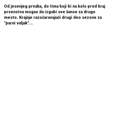
Od jesenjeg prvaka, do tima koji bi na kolo pred kraj
prvenstva mogao da izgubi sve šanse za drugo
mesto. Krajnje razočaravajući drugi deo sezone za
"parni valjak"...