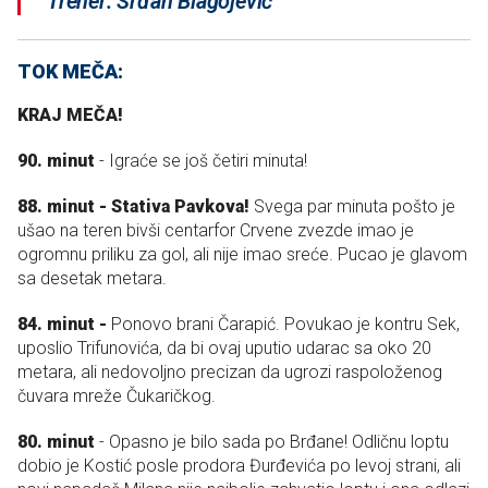
Trener: Srđan Blagojević
TOK MEČA:
KRAJ MEČA!
90. minut
- Igraće se još četiri minuta!
88. minut - Stativa Pavkova!
Svega par minuta pošto je
ušao na teren bivši centarfor Crvene zvezde imao je
ogromnu priliku za gol, ali nije imao sreće. Pucao je glavom
sa desetak metara.
84. minut -
Ponovo brani Čarapić. Povukao je kontru Sek,
uposlio Trifunovića, da bi ovaj uputio udarac sa oko 20
metara, ali nedovoljno precizan da ugrozi raspoloženog
čuvara mreže Čukaričkog.
80. minut
- Opasno je bilo sada po Brđane! Odličnu loptu
dobio je Kostić posle prodora Đurđevića po levoj strani, ali