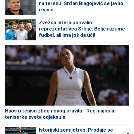
na terenu! Srđan Blagojević se javno
izvinio
Zvezda Intera pohvalio
reprezentativca Srbije: Bolje razume
fudbal, ali ima još da uči!
Haos u tenisu zbog novog pravila - Reči najbolje
teniserke sveta odjeknule
Istorijski zemljotres: Prodaje se