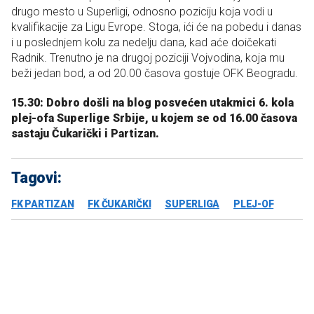
drugo mesto u Superligi, odnosno poziciju koja vodi u
kvalifikacije za Ligu Evrope. Stoga, ići će na pobedu i danas
i u poslednjem kolu za nedelju dana, kad aće doičekati
Radnik. Trenutno je na drugoj poziciji Vojvodina, koja mu
beži jedan bod, a od 20.00 časova gostuje OFK Beogradu.
15.30:
Dobro došli na blog posvećen utakmici 6. kola
plej-ofa Superlige Srbije, u kojem se od 16.00 časova
sastaju Čukarički i Partizan.
Tagovi:
FK PARTIZAN
FK ČUKARIČKI
SUPERLIGA
PLEJ-OF