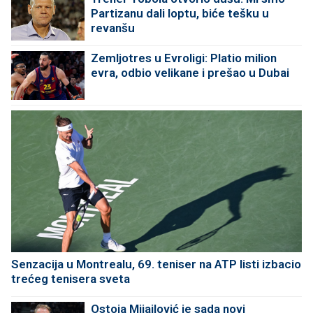
Partizanu dali loptu, biće tešku u
revanšu
Zemljotres u Evroligi: Platio milion
evra, odbio velikane i prešao u Dubai
Senzacija u Montrealu, 69. teniser na ATP listi izbacio
trećeg tenisera sveta
Ostoja Mijailović je sada novi