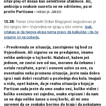
čitav plej-of došao kao selektivne utakmice. Ali,
ambicija u svakom susretu se ne odričemo, pa ni
protiv Partizana -
rekao je Jakšić.
15.38:
Trener crno-belih Srđan Blagojević negodovao je
što njegov tim i Vojvodina ne igraju u isto vreme.
Ipak,
istakao je da njegva ekipa nema pravo da kalkuliše i da će
sigurno ići na pobedu.
- Preokrenula se situacija, zaostajemo taj bod za
Vojvodinom. Ali sigurno se ne predajemo, imamo
velike ambicije u toj borbi. Nažalost, kažem još
jednom, ne zavisi sve od nas, moramo da čekamo i
ostale rezultate, a prvi i osnovni uslov za sve, za
eventualno neku promenu situacije, jeste naša dobra
igra i naši dobri rezultati u poslednja dva kola. Imajući
u vidu, opet kažem, da je realna situacija u kojoj je
Partizan sada jeste da smo onako već, koliko vidim i
koliko osećamo svi zajedno, onako otpisani i da nam
se ne daju velike šanse u ovoj borbi, ali mi smo
spremni da se svakako borimo do kraja i da pokušamo