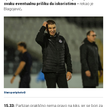
svaku eventualnu priliku da iskoristimo -
rekao je
Blagojević
.
Starsportphoto©
15.33:
Partizan praktično nema pravo na kiks, jer se bori za