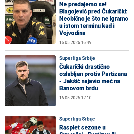
Ne predajemo se!
Blagojević pred Čukarički:
Neobično je što ne igramo
u istom terminu kad i
Vojvodina
16.05.2026 16:49
Superliga Srbije
Čukarički drastično
oslabljen protiv Partizana
- Jakšić najavio meč na
Banovom brdu
16.05.2026 17:10
Superliga Srbije
Rasplet sezone u