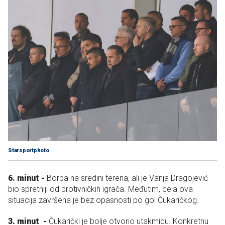
Starsportphoto
6. minut -
Borba na sredini terena, ali je Vanja Dragojević
bio spretniji od protivničkih igrača. Međutim, cela ova
situacija završena je bez opasnosti po gol Čukaričkog.
3. minut -
Čukarički je bolje otvorio utakmicu. Konkretnu