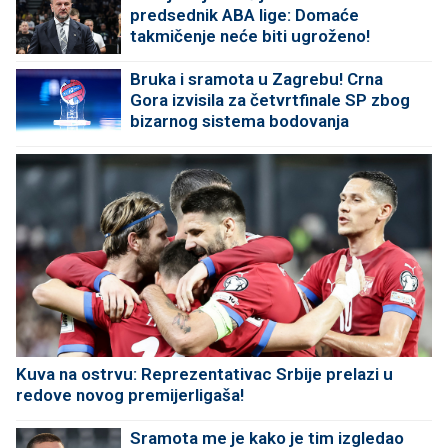
predsednik ABA lige: Domaće
takmičenje neće biti ugroženo!
Bruka i sramota u Zagrebu! Crna
Gora izvisila za četvrtfinale SP zbog
bizarnog sistema bodovanja
Kuva na ostrvu: Reprezentativac Srbije prelazi u
redove novog premijerligaša!
Sramota me je kako je tim izgledao