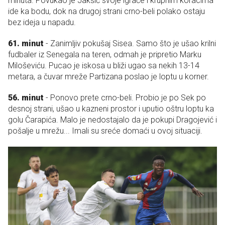
minuta. Povukao je Jakšić svoje igrače i krupnim koracima
ide ka bodu, dok na drugoj strani crno-beli polako ostaju
bez ideja u napadu.
61. minut
- Zanimljiv pokušaj Sisea. Samo što je ušao krilni
fudbaler iz Senegala na teren, odmah je pripretio Marku
Miloševiću. Pucao je iskosa u bliži ugao sa nekih 13-14
metara, a čuvar mreže Partizana poslao je loptu u korner.
56. minut
- Ponovo prete crno-beli. Probio je po Sek po
desnoj strani, ušao u kazneni prostor i uputio oštru loptu ka
golu Čarapića. Malo je nedostajalo da je pokupi Dragojević i
pošalje u mrežu... Imali su sreće domaći u ovoj situaciji.