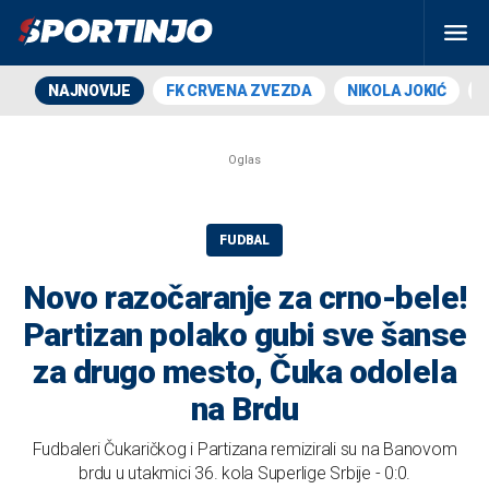
NAJNOVIJE
FK CRVENA ZVEZDA
NIKOLA JOKIĆ
FUDBAL
Novo razočaranje za crno-bele!
Partizan polako gubi sve šanse
za drugo mesto, Čuka odolela
na Brdu
Fudbaleri Čukaričkog i Partizana remizirali su na Banovom
brdu u utakmici 36. kola Superlige Srbije - 0:0.