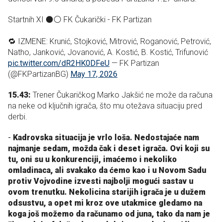
Startnih XI ⚫⚪️ FK Čukarički - FK Partizan
🔁 IZMENE: Krunić, Stojković, Mitrović, Roganović, Petrović,
Natho, Janković, Jovanović, A. Kostić, B. Kostić, Trifunović
pic.twitter.com/dR2HK0DFeU
— FK Partizan
(@FKPartizanBG)
May 17, 2026
15.43:
Trener Čukaričkog Marko Jakšić ne može da računa
na neke od ključnih igrača, što mu otežava situaciju pred
derbi.
-
Kadrovska situacija je vrlo loša. Nedostajaće nam
najmanje sedam, možda čak i deset igrača. Ovi koji su
tu, oni su u konkurenciji, imaćemo i nekoliko
omladinaca, ali svakako da ćemo kao i u Novom Sadu
protiv Vojvodine izvesti najbolji mogući sastav u
ovom trenutku. Nekolicina starijih igrača je u dužem
odsustvu, a opet mi kroz ove utakmice gledamo na
koga još možemo da računamo od juna, tako da nam je