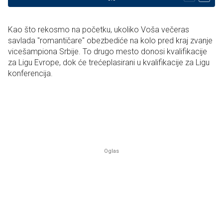
Kao što rekosmo na početku, ukoliko Voša večeras
savlada "romantičare" obezbediće na kolo pred kraj zvanje
vicešampiona Srbije. To drugo mesto donosi kvalifikacije
za Ligu Evrope, dok će trećeplasirani u kvalifikacije za Ligu
konferencija.