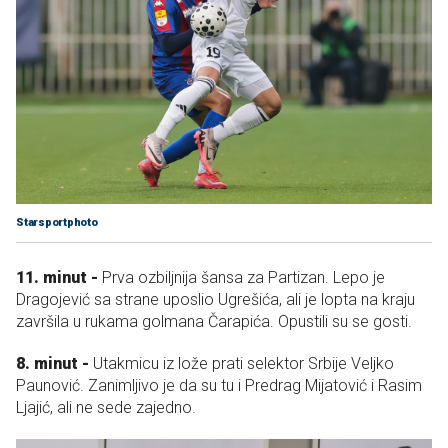
Starsportphoto
11. minut -
Prva ozbiljnija šansa za Partizan. Lepo je
Dragojević sa strane uposlio Ugrešića, ali je lopta na kraju
završila u rukama golmana Čarapića. Opustili su se gosti.
8. minut -
Utakmicu iz lože prati selektor Srbije Veljko
Paunović. Zanimljivo je da su tu i Predrag Mijatović i Rasim
Ljajić, ali ne sede zajedno.