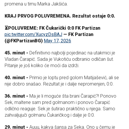
promena u timu Marka Jakšića.
KRAJ PRVOG POLUVREMENA. Rezultat ostaje 0:0.
⏳POLUVREME: FK Čukarički 0:0 FK Partizan
pic.twitter.com/XucyzDsBAJ
— FK Partizan
(@FKPartizanBG)
May 17, 2026
45. minut -
Definitivno najbolji pojedinac na utakmici je
Vladan Čarapić. Sada je Vukotiću odbranio odličan šut.
Pitanje je još koliko će moći da izdrži.
40. minut -
Primio je loptu pred golom Matijašević, ali se
nije dobro snašao. Rezultat je i dalje nepromenjen, 0:0.
36. minut -
Ma je li moguće šta brani Čarapić?! Ponovo
Sek, maltene sam pred golmanom i ponovo Čarapić
odlično reaguje. Sek je šutirao praktično u njega. Samo
zahvaljujuči golmanu Čukaričkog i dalje je 0:0.
29. minut -
Auuu, kakva šansa za Seka. Ono u čemu je