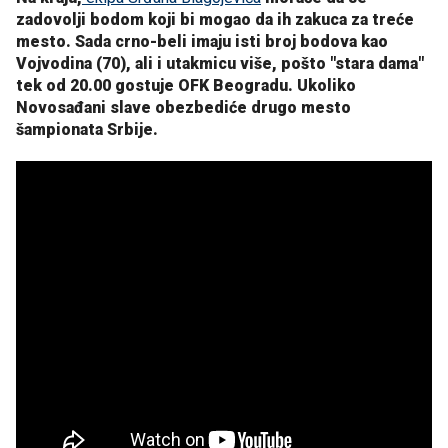
zadovolji bodom koji bi mogao da ih zakuca za treće
mesto. Sada crno-beli imaju isti broj bodova kao
Vojvodina (70), ali i utakmicu više, pošto "stara dama"
tek od 20.00 gostuje OFK Beogradu. Ukoliko
Novosađani slave obezbediće drugo mesto
šampionata Srbije.