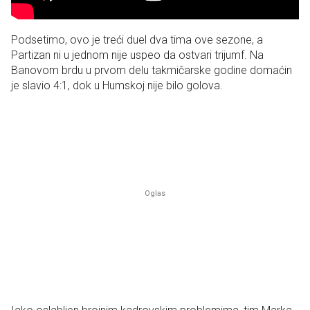
Podsetimo, ovo je treći duel dva tima ove sezone, a
Partizan ni u jednom nije uspeo da ostvari trijumf. Na
Banovom brdu u prvom delu takmičarske godine domaćin
je slavio 4:1, dok u Humskoj nije bilo golova.