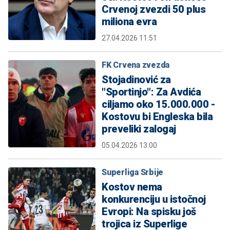
Crvenoj zvezdi 50 plus
miliona evra
27.04.2026 11:51
FK Crvena zvezda
Stojadinović za
"Sportinjo": Za Avdića
ciljamo oko 15.000.000 -
Kostovu bi Engleska bila
preveliki zalogaj
05.04.2026 13:00
Superliga Srbije
Kostov nema
konkurenciju u istočnoj
Evropi: Na spisku još
trojica iz Superlige