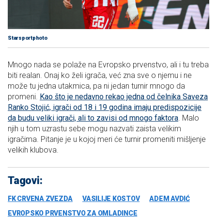
Starsportphoto
Mnogo nada se polaže na Evropsko prvenstvo, ali i tu treba
biti realan. Onaj ko želi igrača, već zna sve o njemu i ne
može tu jedna utakmica, pa ni jedan turnir mnogo da
promeni.
Kao što je nedavno rekao jedna od čelnika Saveza
Ranko Stojić, igrači od 18 i 19 godina imaju predispozicije
da budu veliki igrači, ali to zavisi od mnogo faktora
. Malo
njih u tom uzrastu sebe mogu nazvati zaista velikim
igračima. Pitanje je u kojoj meri će turnir promeniti mišljenje
velikih klubova.
Tagovi:
FK CRVENA ZVEZDA
VASILIJE KOSTOV
ADEM AVDIĆ
EVROPSKO PRVENSTVO ZA OMLADINCE