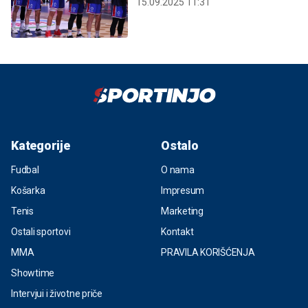
15.09.2025 11:31
Kategorije
Ostalo
Fudbal
O nama
Košarka
Impresum
Tenis
Marketing
Ostali sportovi
Kontakt
MMA
PRAVILA KORIŠĆENJA
Showtime
Intervjui i životne priče