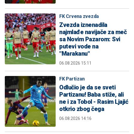
FK Crvena zvezda
Zvezda iznenadila
najmlađe navijače za meč
sa Novim Pazarom: Svi
putevi vode na
"Marakanu"
06.08.2026 15:11
FK Partizan
Odlučio je da se sveti
Partizanu! Baba stiže, ali
ne i za Tobol - Rasim Ljajić
otkrio zbog čega
06.08.2026 14:16