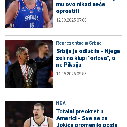
mu ovo nikad neće
oprostiti
12.09.2025 07:00
Reprezentacija Srbije
Srbija je odlučila - Njega
želi na klupi "orlova", a
ne Piksija
11.09.2025 09:58
NBA
Totalni preokret u
Americi - Sve se za
Jokića promenilo posle