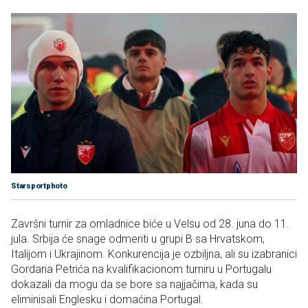
Starsportphoto
Završni turnir za omladnice biće u Velsu od 28. juna do 11.
jula. Srbija će snage odmeriti u grupi B sa Hrvatskom,
Italijom i Ukrajinom. Konkurencija je ozbiljna, ali su izabranici
Gordana Petrića na kvalifikacionom turniru u Portugalu
dokazali da mogu da se bore sa najjačima, kada su
eliminisali Englesku i domaćina Portugal.