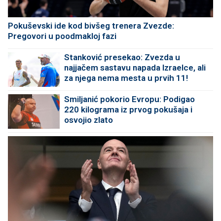
Pokuševski ide kod bivšeg trenera Zvezde:
Pregovori u poodmakloj fazi
Stanković presekao: Zvezda u
najjačem sastavu napada Izraelce, ali
za njega nema mesta u prvih 11!
Smiljanić pokorio Evropu: Podigao
220 kilograma iz prvog pokušaja i
osvojio zlato