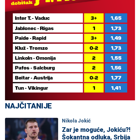
NAJČITANIJE
Nikola Jokić
Zar je moguće, Jokiću?!
Šokantna odluka, Srbija