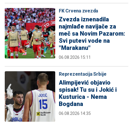
FK Crvena zvezda
Zvezda iznenadila
najmlađe navijače za
meč sa Novim Pazarom:
Svi putevi vode na
"Marakanu"
06.08.2026 15:11
Reprezentacija Srbije
Alimpijević objavio
spisak! Tu su i Jokić i
Kusturica - Nema
Bogdana
06.08.2026 14:35