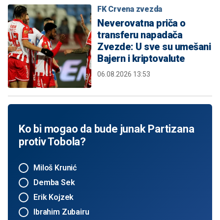
FK Crvena zvezda
Neverovatna priča o
transferu napadača
Zvezde: U sve su umešani
Bajern i kriptovalute
06.08.2026 13:53
Ko bi mogao da bude junak Partizana
protiv Tobola?
Miloš Krunić
Demba Sek
Erik Kojzek
Ibrahim Zubairu