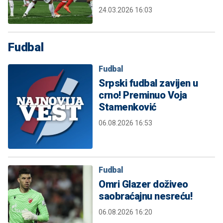
24.03.2026 16:03
Fudbal
Fudbal
Srpski fudbal zavijen u
crno! Preminuo Voja
Stamenković
06.08.2026 16:53
Fudbal
Omri Glazer doživeo
saobraćajnu nesreću!
06.08.2026 16:20