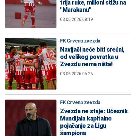
trlja ruke, milioni stižu na
"Marakanu"
03.06.2026 08:19
FK Crvena zvezda
Navijači neće biti srećni,
od velikog povratka u
Zvezdu nema ništa!
03.06.2026 05:26
FK Crvena zvezda
Zvezda ne staje: Učesnik
Mundijala kapitalno
pojačanje za Ligu
šampiona