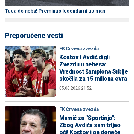
Tuga do neba! Preminuo legendarni golman
Preporučene vesti
FK Crvena zvezda
Kostov i Avdić digli
Zvezdu u nebesa:
Vrednost šampiona Srbije
skočila za 15 miliona evra
05.06.2026 21:52
FK Crvena zvezda
Mamić za "Sportinjo":
Zbog Avdića sam trljao
oči! Kostov i on doneće