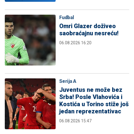
Fudbal
Omri Glazer doživeo
saobraćajnu nesreću!
06.08.2026 16:20
Serija A
Juventus ne može bez
Srba! Posle Vlahovića i
Kostića u Torino stiže još
jedan reprezentativac
06.08.2026 15:47