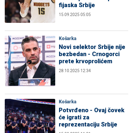
fijaska Srbije
15.09.2025 05:05
Košarka
Novi selektor Srbije nije
bezbedan - Crnogorci
prete krvoprolićem
28.10.2025 12:34
Košarka
Potvrđeno - Ovaj čovek
će igrati za
reprezentaciju Srbije