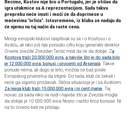
Recimo, Kostov nije bio u Portugalu, jer je otišao da
igra utakmice sa A reprezentacijom. Sada takvu
prepreku neće imati i moći će da doprinese u
mečevima "orlića". Istovremeno, iz kluba se nadaju da
će njemu na taj način da raste cena.
Mnogi evropski klubovi raspitivali su se i o Kostovu i o
Avdiću, ali niko još nije ponudio cifru koju generalni direktor
Crvene zvezde Zvezdan Terzić misli da će da dobije. Z
a
Kostova traži 20.000.000 evra, a najviše što je do sada bilo
je 12.000.000 evra, bonusi i procenti od Arsenala
. Takve
ponude nema, ali dugo je leto, možda će baš posle
Evropskog prvenstva da stigne. Do tada, klub će čekati i
neće ga sigurno prodavati. Slična situacioja je i sa Avdićem.
Za njega klub traži 15.000.000 evra i ni cent manje
. Taj
novac za sada niko ne nudi i najviše što je Zvezda mogla
da dobije je 10.000.000 evra fiksno i nešto kroz bonuse. Ni
na to crveno-beli ne pristaju.