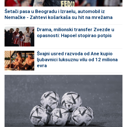
Šetači pasa u Beogradu i Izraelu, automobil iz
Nemačke - Zahtevi košarkaša su hit na mrežama
Drama, milionski transfer Zvezde u
opasnosti: Hapoel stopirao potpis
Švajni usred razvoda od Ane kupio
ljubavnici luksuznu vilu od 12 miliona
evra