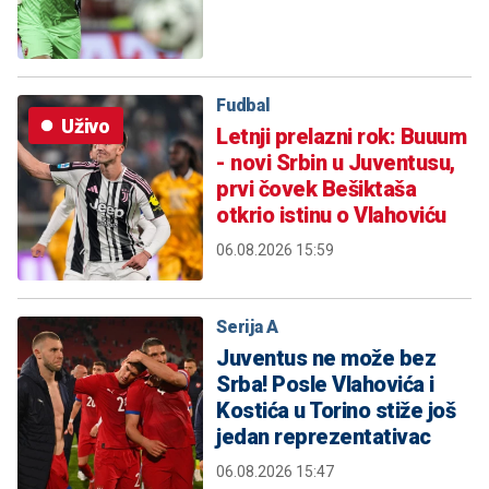
Fudbal
Uživo
Letnji prelazni rok: Buuum
- novi Srbin u Juventusu,
prvi čovek Bešiktaša
otkrio istinu o Vlahoviću
06.08.2026 15:59
Serija A
Juventus ne može bez
Srba! Posle Vlahovića i
Kostića u Torino stiže još
jedan reprezentativac
06.08.2026 15:47