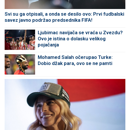
Svi su ga otpisali, a onda se desilo ovo: Prvi fudbalski
savez javno podržao predsednika FIFA!
Ljubimac navijača se vraća u Zvezdu?
Ovo je istina o dolasku velikog
pojačanja
Mohamed Salah očerupao Turke:
Dobio džak para, ovo se ne pamti