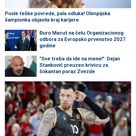
Posle teške povrede, pala odluka! Olimpijska
šampionka objavila kraj karijere
Đuro Macut na čelu Organizacionog
odbora za Evropsko prvenstvo 2027.
godine
"Sve treba da ide na mene!": Dejan
Stanković preuzeo krivicu za
šokantan poraz Zvezde