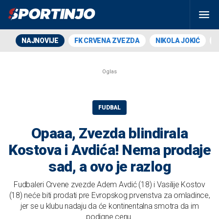
NAJNOVIJE
FK CRVENA ZVEZDA
NIKOLA JOKIĆ
FUDBAL
Opaaa, Zvezda blindirala
Kostova i Avdića! Nema prodaje
sad, a ovo je razlog
Fudbaleri Crvene zvezde Adem Avdić (18) i Vasilije Kostov
(18) neće biti prodati pre Evropskog prvenstva za omladince,
jer se u klubu nadaju da će kontinentalna smotra da im
podigne cenu.