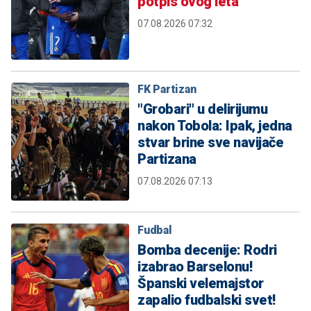
potpis ovog leta
07.08.2026 07:32
FK Partizan
"Grobari" u delirijumu
nakon Tobola: Ipak, jedna
stvar brine sve navijače
Partizana
07.08.2026 07:13
Fudbal
Bomba decenije: Rodri
izabrao Barselonu!
Španski velemajstor
zapalio fudbalski svet!