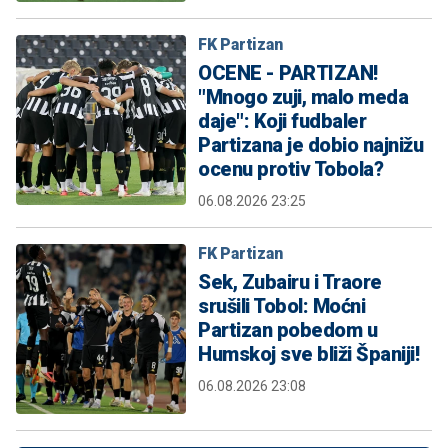
FK Partizan
OCENE - PARTIZAN!
"Mnogo zuji, malo meda
daje": Koji fudbaler
Partizana je dobio najnižu
ocenu protiv Tobola?
06.08.2026 23:25
FK Partizan
Sek, Zubairu i Traore
srušili Tobol: Moćni
Partizan pobedom u
Humskoj sve bliži Španiji!
06.08.2026 23:08