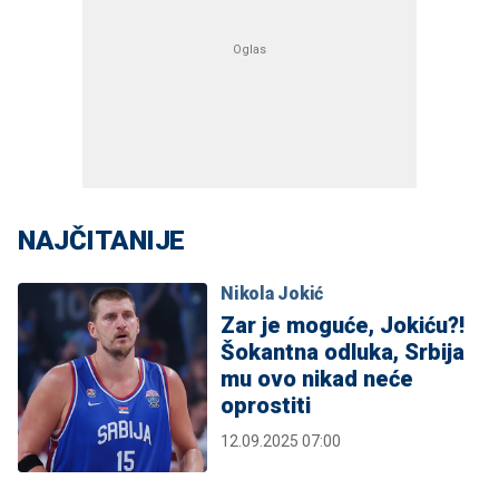
NAJČITANIJE
Nikola Jokić
Zar je moguće, Jokiću?!
Šokantna odluka, Srbija
mu ovo nikad neće
oprostiti
12.09.2025 07:00