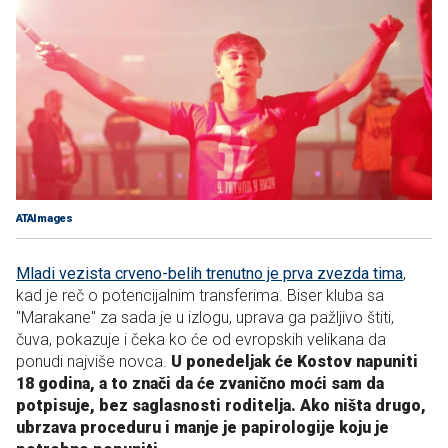
ATAImages
Mladi vezista crveno-belih trenutno je prva zvezda tima
,
kad je reč o potencijalnim transferima. Biser kluba sa
"Marakane" za sada je u izlogu, uprava ga pažljivo štiti,
čuva, pokazuje i čeka ko će od evropskih velikana da
ponudi najviše novca.
U ponedeljak će Kostov napuniti
18 godina, a to znači da će zvanično moći sam da
potpisuje, bez saglasnosti roditelja. Ako ništa drugo,
ubrzava proceduru i manje je papirologije koju je