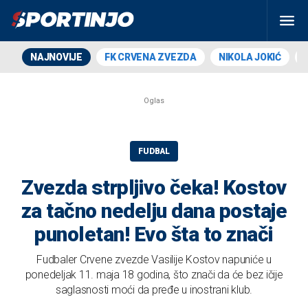
NAJNOVIJE
FK CRVENA ZVEZDA
NIKOLA JOKIĆ
FUDBAL
Zvezda strpljivo čeka! Kostov
za tačno nedelju dana postaje
punoletan! Evo šta to znači
Fudbaler Crvene zvezde Vasilije Kostov napuniće u
ponedeljak 11. maja 18 godina, što znači da će bez ičije
saglasnosti moći da pređe u inostrani klub.