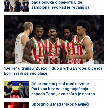
pada odluka o plej-ofu Lige
šampiona, evo kad je revanš sa
Izraelcima
"Delije" u transu: Zvezdin duo u vrhu Evrope, biće još
bolji, svi ih se već plaše!
Ilić presekao pred meč sezone:
Partizan bez velikog pojačanja
napada Tobol, evo zašto je nastao
problem
Sportinjo u Mađarskoj: Navijači