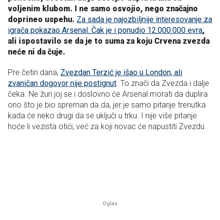
voljenim klubom. I ne samo osvojio, nego značajno
doprineo uspehu.
Za sada je najozbiljnije interesovanje za
igrača pokazao Arsenal. Čak je i ponudio 12.000.000 evra
,
ali ispostavilo se da je to suma za koju Crvena zvezda
neće ni da čuje.
Pre četiri dana,
Zvezdan Terzić je išao u London, ali
zvaničan dogovor nije postignut
. To znači da Zvezda i dalje
čeka. Ne žuri joj se i doslovno će Arsenal morati da duplira
ono što je bio spreman da da, jer je samo pitanje trenutka
kada će neko drugi da se uključi u trku. I nije više pitanje
hoće li vezista otići, već za koji novac će napustiti Zvezdu.