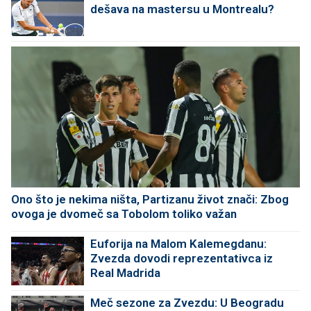
dešava na mastersu u Montrealu?
Ono što je nekima ništa, Partizanu život znači: Zbog
ovoga je dvomeč sa Tobolom toliko važan
Euforija na Malom Kalemegdanu:
Zvezda dovodi reprezentativca iz
Real Madrida
Meč sezone za Zvezdu: U Beogradu