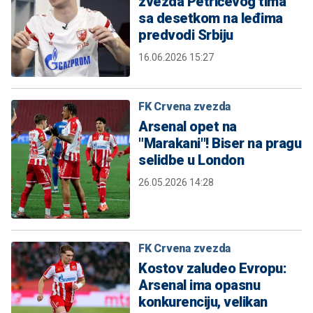
zvezda Petrićevog tima
sa desetkom na leđima
predvodi Srbiju
16.06.2026 15:27
FK Crvena zvezda
Arsenal opet na
"Marakani"! Biser na pragu
selidbe u London
26.05.2026 14:28
FK Crvena zvezda
Kostov zaludeo Evropu:
Arsenal ima opasnu
konkurenciju, velikan