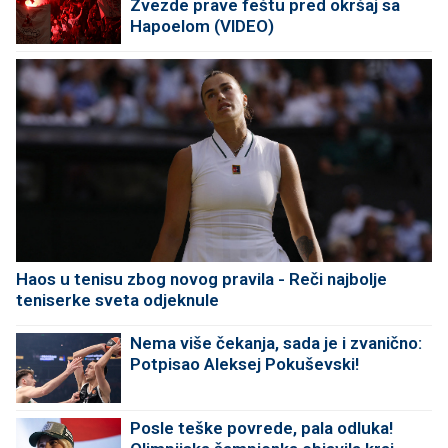
Zvezde prave feštu pred okršaj sa
Hapoelom (VIDEO)
Haos u tenisu zbog novog pravila - Reči najbolje
teniserke sveta odjeknule
Nema više čekanja, sada je i zvanično:
Potpisao Aleksej Pokuševski!
Posle teške povrede, pala odluka!