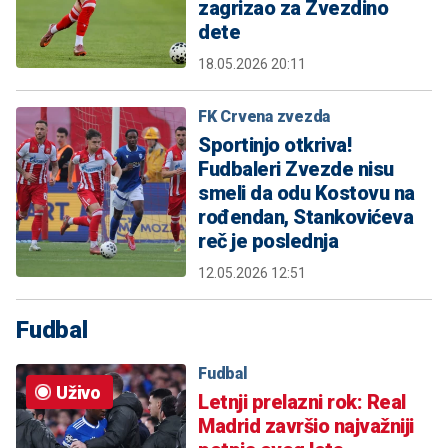
zagrizao za Zvezdino
dete
18.05.2026 20:11
FK Crvena zvezda
Sportinjo otkriva!
Fudbaleri Zvezde nisu
smeli da odu Kostovu na
rođendan, Stankovićeva
reč je poslednja
12.05.2026 12:51
Fudbal
Fudbal
Uživo
Letnji prelazni rok: Real
Madrid završio najvažniji