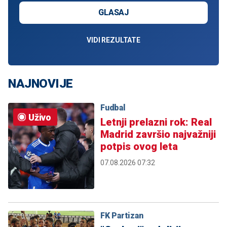
GLASAJ
VIDI REZULTATE
NAJNOVIJE
Fudbal
Uživo
Letnji prelazni rok: Real
Madrid završio najvažniji
potpis ovog leta
07.08.2026 07:32
FK Partizan