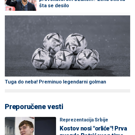
šta se desilo
Tuga do neba! Preminuo legendarni golman
Preporučene vesti
Reprezentacija Srbije
Kostov nosi "orliće"! Prva