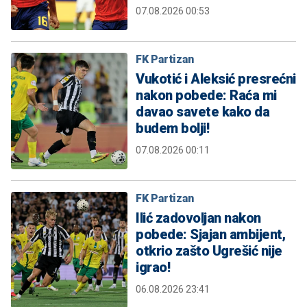
07.08.2026 00:53
FK Partizan
Vukotić i Aleksić presrećni
nakon pobede: Raća mi
davao savete kako da
budem bolji!
07.08.2026 00:11
FK Partizan
Ilić zadovoljan nakon
pobede: Sjajan ambijent,
otkrio zašto Ugrešić nije
igrao!
06.08.2026 23:41