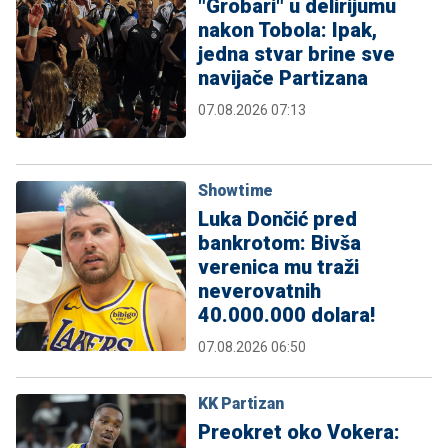
"Grobari" u delirijumu
nakon Tobola: Ipak,
jedna stvar brine sve
navijače Partizana
07.08.2026 07:13
Showtime
Luka Dončić pred
bankrotom: Bivša
verenica mu traži
neverovatnih
40.000.000 dolara!
07.08.2026 06:50
KK Partizan
Preokret oko Vokera: