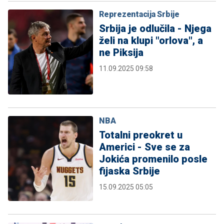
Reprezentacija Srbije
Srbija je odlučila - Njega
želi na klupi "orlova", a
ne Piksija
11.09.2025 09:58
NBA
Totalni preokret u
Americi - Sve se za
Jokića promenilo posle
fijaska Srbije
15.09.2025 05:05