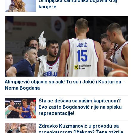
Olimpijska šampionka objavila kraj
karijere
Alimpijević objavio spisak! Tu su i Jokić i Kusturica -
Nema Bogdana
Šta se dešava sa našim kapitenom?
Evo zašto Bogdanović nije na spisku
reprezentacije!
Zdravko Kuzmanović u provodu sa
provokatorom Džakom? Žena otkrila