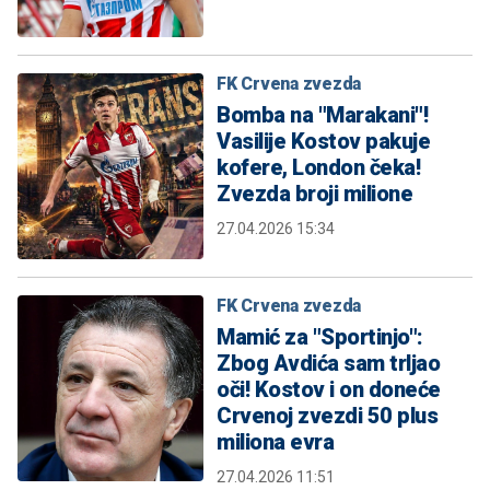
FK Crvena zvezda
Bomba na "Marakani"!
Vasilije Kostov pakuje
kofere, London čeka!
Zvezda broji milione
27.04.2026 15:34
FK Crvena zvezda
Mamić za "Sportinjo":
Zbog Avdića sam trljao
oči! Kostov i on doneće
Crvenoj zvezdi 50 plus
miliona evra
27.04.2026 11:51