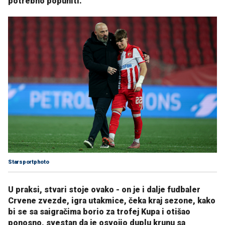
potrebno popuniti.
Starsportphoto
U praksi, stvari stoje ovako - on je i dalje fudbaler
Crvene zvezde, igra utakmice, čeka kraj sezone, kako
bi se sa saigračima borio za trofej Kupa i otišao
ponosno, svestan da je osvojio duplu krunu sa