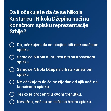
Da li očekujete da će se Nikola
Kusturica i Nikola Džepina naći na
konačnom spisku reprezentacije
Srbije?
Da, očekujem da će obojica biti na konačnom
spisku.
Samo će Nikola Kusturica biti na konačnom
spisku.
Samo će Nikola Džepina biti na konačnom
spisku.
Ne očekujem da će se nijedan od njih naći na
konačnom spisku.
Teško je proceniti u ovom trenutku.
Nevažno, već su se našli na širem spisku.