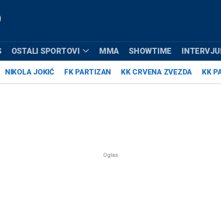
S
OSTALI SPORTOVI
MMA
SHOWTIME
INTERVJUI
NIKOLA JOKIĆ
FK PARTIZAN
KK CRVENA ZVEZDA
KK P