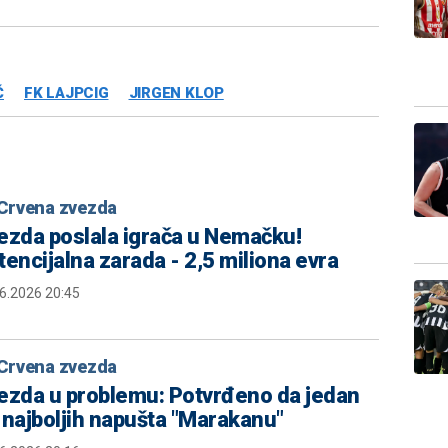
Ć
FK LAJPCIG
JIRGEN KLOP
Crvena zvezda
ezda poslala igrača u Nemačku!
tencijalna zarada - 2,5 miliona evra
6.2026 20:45
Crvena zvezda
ezda u problemu: Potvrđeno da jedan
 najboljih napušta "Marakanu"