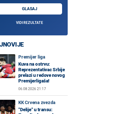
GLASAJ
VIDI REZULTATE
JNOVIJE
Premijer liga
Kuva na ostrvu:
Reprezentativac Srbije
prelazi u redove novog
Premijerligaša!
06.08.2026 21:17
KK Crvena zvezda
"Delije" u transu: