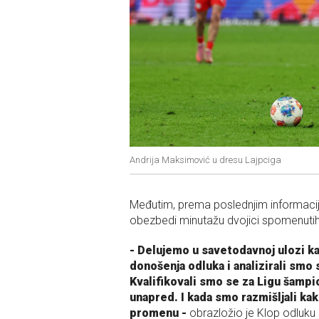
Andrija Maksimović u dresu Lajpciga
Međutim, prema poslednjim informacija
obezbedi minutažu dvojici spomenutih f
- Delujemo u savetodavnoj ulozi kao
donošenja odluka i analizirali smo
Kvalifikovali smo se za Ligu šamp
unapred. I kada smo razmišljali kak
promenu -
obrazložio je Klop odluku 