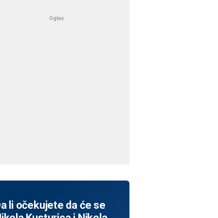
a li očekujete da će se
ikola Kusturica i Nikola