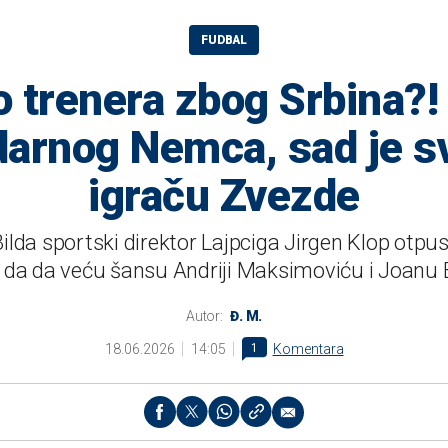
FUDBAL
o trenera zbog Srbina?
darnog Nemca, sad je s
igraču Zvezde
da sportski direktor Lajpciga Jirgen Klop otpust
o da da veću šansu Andriji Maksimoviću i Joanu
Autor:
Đ. M.
18.06.2026
14:05
1
Komentara