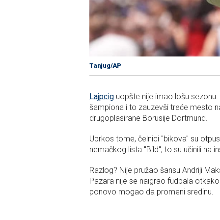
Tanjug/AP
Lajpcig
uopšte nije imao lošu sezonu. 
šampiona i to zauzevši treće mesto n
drugoplasirane Borusije Dortmund.
Uprkos tome, čelnici "bikova" su otpus
nemačkog lista "Bild", to su učinili na 
Razlog? Nije pružao šansu Andriji Ma
Pazara nije se naigrao fudbala otkako 
ponovo mogao da promeni sredinu.