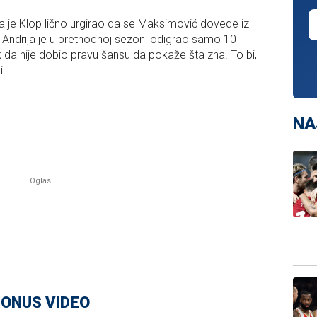
da je Klop lično urgirao da se Maksimović dovede iz
Andrija je u prethodnoj sezoni odigrao samo 10
k da nije dobio pravu šansu da pokaže šta zna. To bi,
i.
NA
ONUS VIDEO