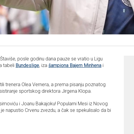
Štaviše, posle godinu dana pauze se vratio u Ligu
a tabeli
Bundeslige
, iza
šampiona Bajern Minhena
i
tili trenera Olea Vernera, a prema pisanju poznatog
insistiranje sportskog direktora Jirgena Klopa.
ksimoviću i Joanu Bakajoku! Popularni Mesi iz Novog
je napustio Crvenu zvezdu, a čak se spekulisalo da bi