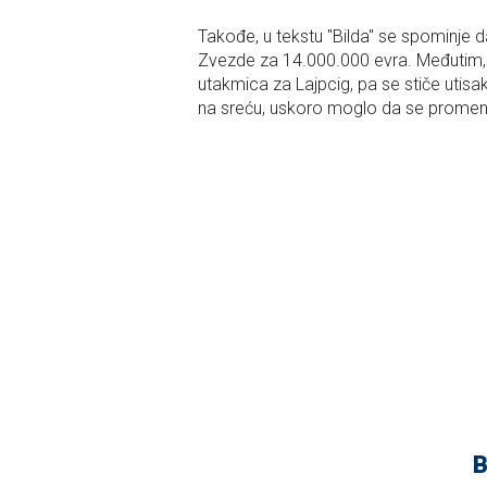
Takođe, u tekstu "Bilda" se spominje 
Zvezde za 14.000.000 evra. Međutim, 
utakmica za Lajpcig, pa se stiče utisa
na sreću, uskoro moglo da se promen
B