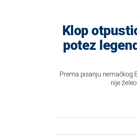
Klop otpusti
potez legen
Prema pisanju nemačkog Bil
nije žele