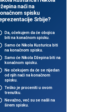
žepina naći na
onačnom spisku
eprezentacije Srbije?
Da, očekujem da će obojica
biti na konačnom spisku.
Samo će Nikola Kusturica biti
na konačnom spisku.
Samo će Nikola Džepina biti na
konačnom spisku.
Ne očekujem da će se nijedan
od njih naći na konačnom
spisku.
Teško je proceniti u ovom
trenutku.
Nevažno, već su se našli na
širem spisku.