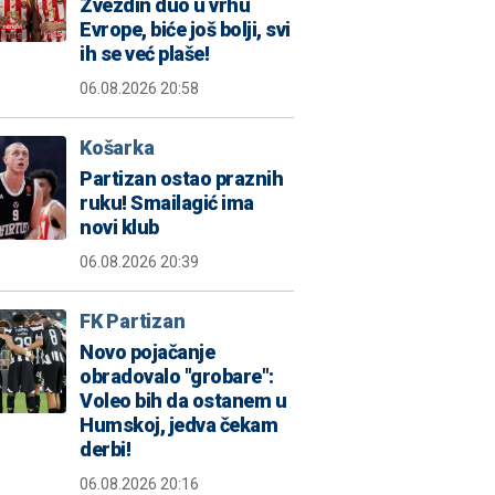
Zvezdin duo u vrhu
Evrope, biće još bolji, svi
ih se već plaše!
06.08.2026 20:58
Košarka
Partizan ostao praznih
ruku! Smailagić ima
novi klub
06.08.2026 20:39
FK Partizan
Novo pojačanje
obradovalo "grobare":
Voleo bih da ostanem u
Humskoj, jedva čekam
derbi!
06.08.2026 20:16