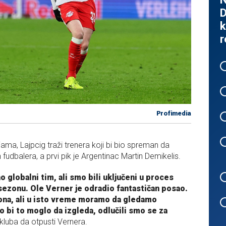
D
k
r
Profimedia
ma, Lajpcig traži trenera koji bi bio spreman da
udbalera, a prvi pik je Argentinac Martin Demikelis.
 globalni tim, ali smo bili uključeni u proces
 sezonu. Ole Verner je odradio fantastičan posao.
iona, ali u isto vreme moramo da gledamo
o bi to moglo da izgleda, odlučili smo se za
kluba da otpusti Vernera.