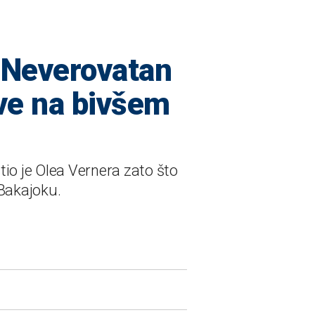
! Neverovatan
ve na bivšem
io je Olea Vernera zato što
 Bakajoku.