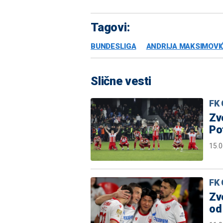
Tagovi:
BUNDESLIGA
ANDRIJA MAKSIMOVI
Slične vesti
FK 
Zv
Po
15.0
FK 
Zv
od